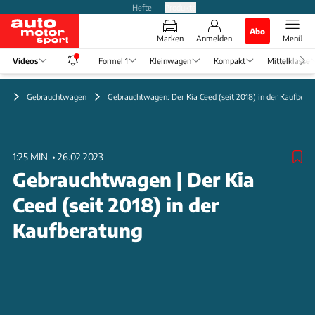
Hefte
Produkte
Abo
Marken
Anmelden
Menü
Videos
Formel 1
Kleinwagen
Kompakt
Mittelklasse
eo
Gebrauchtwagen
Gebrauchtwagen: Der Kia Ceed (seit 2018) in der Kaufbera
1:25 MIN.
•
26.02.2023
Gebrauchtwagen | Der Kia
Ceed (seit 2018) in der
Kaufberatung