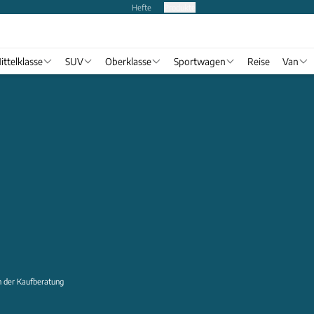
Hefte
Produkte
ittelklasse
SUV
Oberklasse
Sportwagen
Reise
Van
 der Kaufberatung