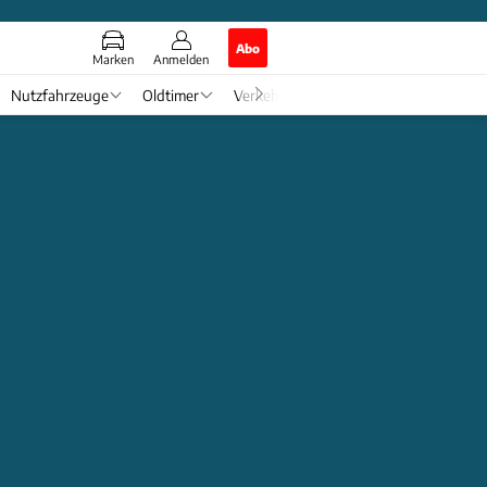
Abo
Marken
Anmelden
Nutzfahrzeuge
Oldtimer
Verkehr
Tech & Zukunft
Auto