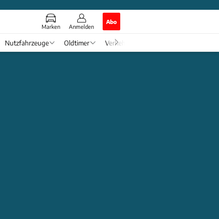
Abo
Marken
Anmelden
Nutzfahrzeuge
Oldtimer
Verkehr
Tech & Zukunft
Auto