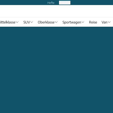
Hefte
Produkte
ittelklasse
SUV
Oberklasse
Sportwagen
Reise
Van