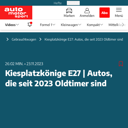
Hefte
Produkte
Abo
Marken
Anmelden
Menü
Videos
Formel 1
Kleinwagen
Kompakt
Mittelklasse
eo
Gebrauchtwagen
Kiesplatzkönige E27: Autos, die seit 2023 Oldtimer sind
26:02 MIN.
•
23.11.2023
Kiesplatzkönige E27 | Autos,
die seit 2023 Oldtimer sind