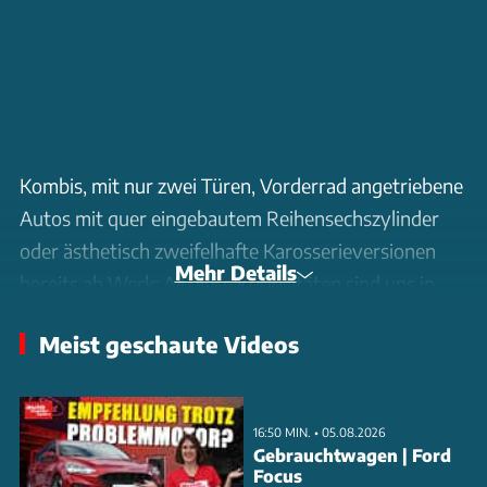
Kombis, mit nur zwei Türen, Vorderrad angetriebene
Autos mit quer eingebautem Reihensechszylinder
oder ästhetisch zweifelhafte Karosserieversionen
Mehr Details
bereits ab Werk: All diese Kuriositäten sind uns in
den letzten Jahrzehnten in der Automobilwelt
Meist geschaute Videos
begegnet. Doch durchsetzen konnten sie sich
letztlich nicht. Sebastian Renz und Jens Dralle
schauen auf sechs Fahrzeuge mit vergessenen
16:50 MIN. • 05.08.2026
Seltsamkeiten.
Gebrauchtwagen | Ford
Focus