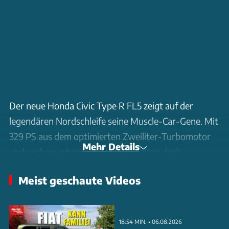
Der neue Honda Civic Type R FL5 zeigt auf der
legendären Nordschleife seine Muscle-Car-Gene. Mit
329 PS aus dem optimierten Zweiliter-Turbomotor
Mehr Details
und verbessertem Ansprechverhalten dank
reduzierter Turboschaufeln attackiert der Hot Hatch
Meist geschaute Videos
den bisherigen Rekord. Das adaptive Fahrwerk mit
+R-Modus, die variable Lenkung und das
mechanische Sperrdifferential machen den Type R
18:54 MIN. • 06.08.2026
zur ultimativen Waffe auf der Rennstrecke. Die