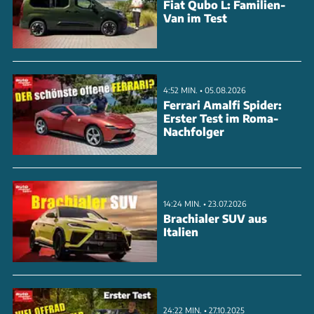
Fiat Qubo L: Familien-
Van im Test
Michelin PS4S in 265er Breite und die optimierte
Aerodynamik mit 60 kg mehr Abtrieb sorgen für
maximalen Grip. Das Video zeigt die komplette
Rekordrunde mit allen Highlights - vom knackigen
4:52 MIN. • 05.08.2026
Schaltwerk über die standfeste Bremsanlage bis zur
Ferrari Amalfi Spider:
Erster Test im Roma-
perfekten Kurvenlinie durch die Grüne Hölle.
Nachfolger
ANZEIGE
14:24 MIN. • 23.07.2026
Brachialer SUV aus
Italien
24:22 MIN. • 27.10.2025