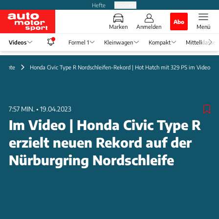
Hefte
Produkte
Abo
Marken
Anmelden
Menü
Videos
Formel 1
Kleinwagen
Kompakt
Mittelklasse
erichte
Honda Civic Type R Nordschleifen-Rekord | Hot Hatch mit 329 PS im Video
7:57 MIN.
•
19.04.2023
Im Video | Honda Civic Type R
erzielt neuen Rekord auf der
Nürburgring Nordschleife