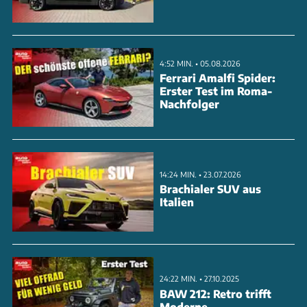
ausgewogenen Fahrverhalten. Trotz der typischen
Pick-up-Konstruktion mit Leiterrahmen und
Starrachse hinten zeigt der Tasman erstaunlich gute
4:52 MIN. • 05.08.2026
Handling-Eigenschaften. Die Lenkung arbeitet
Ferrari Amalfi Spider:
Erster Test im Roma-
präzise, das Fahrwerk bietet einen guten
Nachfolger
Kompromiss aus Komfort und Stabilität.
ANZEIGE
14:24 MIN. • 23.07.2026
Brachialer SUV aus
Italien
24:22 MIN. • 27.10.2025
BAW 212: Retro trifft
Moderne