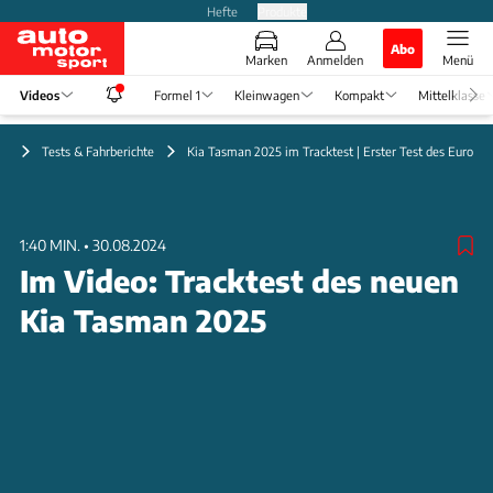
Hefte
Produkte
Abo
Marken
Anmelden
Menü
Videos
Formel 1
Kleinwagen
Kompakt
Mittelklasse
eo
Tests & Fahrberichte
Kia Tasman 2025 im Tracktest | Erster Test des Europa 
1:40 MIN.
•
30.08.2024
Im Video: Tracktest des neuen
Kia Tasman 2025