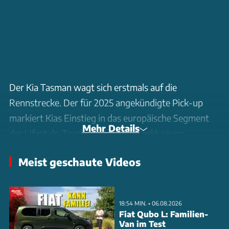
Der Kia Tasman wagt sich erstmals auf die
Rennstrecke. Der für 2025 angekündigte Pick-up
markiert Kias Einstieg in das europäische Segment
Mehr Details
der Lifestyle-Trucks und zeigt im exklusiven
Tracktest seine Qualitäten. Mit seiner Doppelkabine
Meist geschaute Videos
und der markentypischen 'Tiger Face'-
Frontgestaltung setzt der Tasman optisch klare
Akzente.
18:54 MIN. • 06.08.2026
Fiat Qubo L: Familien-
Besonders beeindruckt der Neuling mit seinem
Van im Test