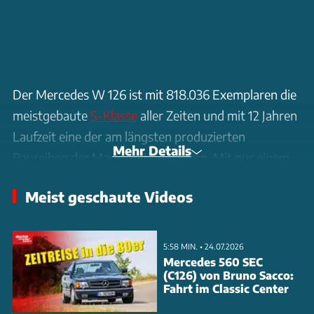
Der Mercedes W 126 ist mit 818.036 Exemplaren die
meistgebaute
S-Klasse
aller Zeiten und mit 12 Jahren
Laufzeit eine der am längsten produzierten
Mehr Details
Baureihen der Marke mit dem Stern. Mit nur einem
großen Facelift kam die große Limousine über die
Meist geschaute Videos
lange Bauzeit.
Wir fuhren einen champagnerfarbenen 300 SE nach
5:58 MIN. • 24.07.2026
der Modellpflege von 1985, erkären, wie sich die
Mercedes 560 SEC
(C126) von Bruno Sacco:
Cheflimousine der 80er-Jahre fährt, was Besondere
Fahrt im Classic Center
an dieser Baureihe ausmacht und klären die Frage, ob