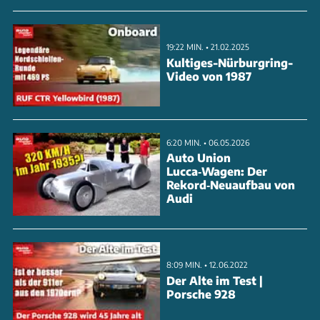
in der S-Klasse auch ein Sechszylinder ausreicht.
ANZEIGE
19:22 MIN. • 21.02.2025
Kultiges-Nürburgring-
Video von 1987
6:20 MIN. • 06.05.2026
Auto Union
Lucca‑Wagen: Der
Rekord‑Neuaufbau von
Audi
8:09 MIN. • 12.06.2022
Der Alte im Test |
Porsche 928