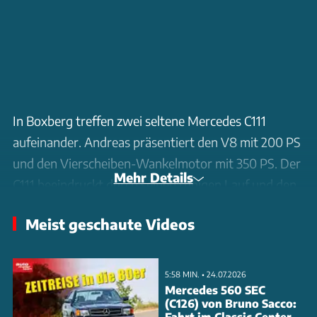
In Boxberg treffen zwei seltene Mercedes C111
aufeinander. Andreas präsentiert den V8 mit 200 PS
und den Vierscheiben-Wankelmotor mit 350 PS. Der
Mehr Details
C111 beeindruckt durch seinen ruhigen Lauf und den
einzigartigen Klang, der an eine Turbine erinnert.
Meist geschaute Videos
Trotz seiner beeindruckenden Leistung wurde die
Entwicklung des Wankelmotors 1976 gestoppt, da
der Verbrauch zu hoch war. Die Fahrzeuge sind
5:58 MIN. • 24.07.2026
heute unbezahlbar und bieten ein einmaliges
Mercedes 560 SEC
(C126) von Bruno Sacco:
Fahrerlebnis. Erleben Sie die Faszination dieser
Fahrt im Classic Center