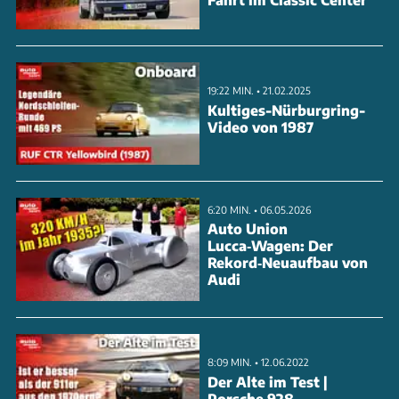
automobilen Legenden und erfahren Sie mehr über
ihre Geschichte. Schauen Sie sich das Video an, um
mehr zu erfahren.
19:22 MIN. • 21.02.2025
Kultiges-Nürburgring-
ANZEIGE
Video von 1987
6:20 MIN. • 06.05.2026
Auto Union
Lucca‑Wagen: Der
Rekord‑Neuaufbau von
Audi
8:09 MIN. • 12.06.2022
Der Alte im Test |
Porsche 928