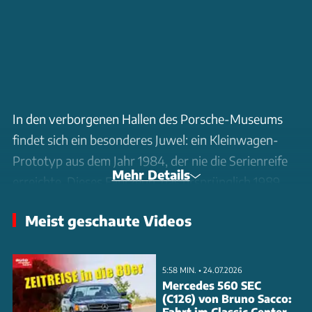
In den verborgenen Hallen des Porsche-Museums
findet sich ein besonderes Juwel: ein Kleinwagen-
Prototyp aus dem Jahr 1984, der nie die Serienreife
Mehr Details
erreichte. Dieses Fahrzeug, das ursprünglich 1989
auf den Markt kommen sollte, zeichnet sich durch
Meist geschaute Videos
seine kompakten Abmessungen aus, die in etwa
denen eines VW Polo entsprechen. Mit einem
Mittelmotor ausgestattet, der an den legendären
5:58 MIN. • 24.07.2026
Porsche 914 erinnert, und einem festen Klappdach,
Mercedes 560 SEC
(C126) von Bruno Sacco:
unterscheidet sich der Prototyp deutlich von
Fahrt im Classic Center