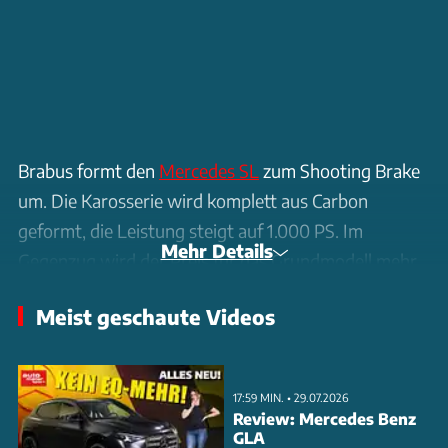
Brabus formt den
Mercedes SL
zum Shooting Brake
um. Die Karosserie wird komplett aus Carbon
geformt, die Leistung steigt auf 1.000 PS. Im
Mehr Details
Gegenzug wird der Preis für das Grundmodell mehr
als vervierfacht.
Meist geschaute Videos
17:59 MIN. • 29.07.2026
Review: Mercedes Benz
GLA