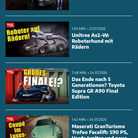
1:03 MIN. • 27.07.2026
Unitree As2-W:
Roboterhund mit
Rädern
7:48 MIN. • 24.07.2026
Das Ende nach 5
Generationen? Toyota
Supra GR A90 Final
Edition
1:42 MIN. • 24.07.2026
Maserati GranTurismo
Trofeo Facelift: 590 PS,
Verde Jupiter und neue