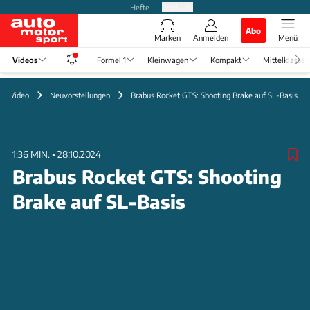
Hefte
Produkte
Abo
Marken
Anmelden
Menü
Videos
Formel 1
Kleinwagen
Kompakt
Mittelklasse
Video
Neuvorstellungen
Brabus Rocket GTS: Shooting Brake auf SL-Basis
1:36 MIN.
•
28.10.2024
Brabus Rocket GTS: Shooting
Brake auf SL-Basis