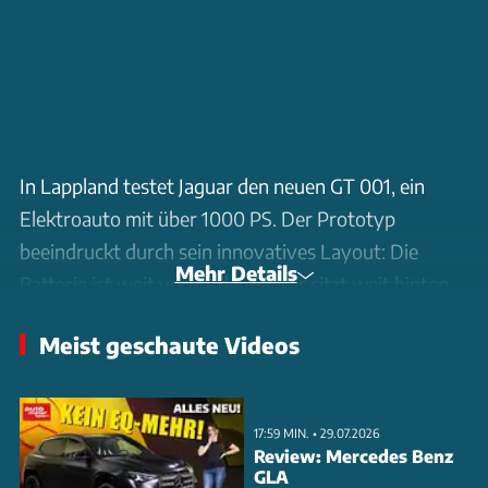
In Lappland testet Jaguar den neuen GT 001, ein
Elektroauto mit über 1000 PS. Der Prototyp
beeindruckt durch sein innovatives Layout: Die
Mehr Details
Batterie ist weit vorne, der Fahrer sitzt weit hinten.
Mit einem langen Radstand und einer
Meist geschaute Videos
Aluminiumkarosserie bietet das Fahrzeug Komfort
und Leistung. Die drei Elektromotoren, zwei davon
an der Hinterachse, ermöglichen ein dynamisches
17:59 MIN. • 29.07.2026
Fahrverhalten. Die Hinterachse kann unabhängig
Review: Mercedes Benz
GLA
antreiben und rekuperieren, was das Handling