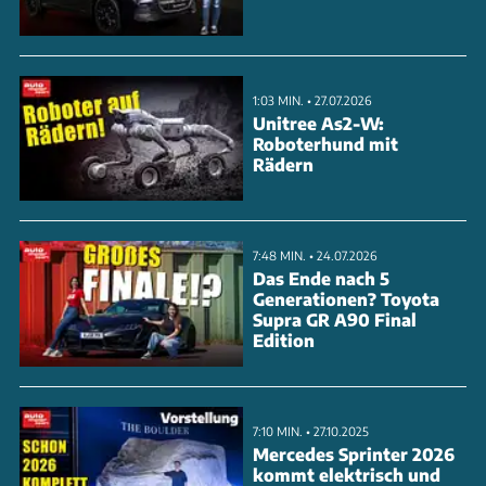
verbessert. Die Luftfederung und Hinterradlenkung
erhöhen die Wendigkeit. Der Jaguar GT ist 5 Meter
lang und hat eine 120 kWh Batterie. Erleben Sie die
1:03 MIN. • 27.07.2026
Zukunft der Elektromobilität. Schauen Sie sich das
Unitree As2-W:
Roboterhund mit
Video an, um mehr zu erfahren.
Rädern
ANZEIGE
7:48 MIN. • 24.07.2026
Das Ende nach 5
Generationen? Toyota
Supra GR A90 Final
Edition
7:10 MIN. • 27.10.2025
Mercedes Sprinter 2026
kommt elektrisch und