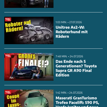
Design. Der GTS strahlt eine positive Botschaft aus,
ohne aggressiv zu wirken. Die Zukunft des GTS
bleibt spannend, während der Cyberster bereits
1:03 MIN. • 27.07.2026
erhältlich ist. Sehen Sie sich das Video an, um mehr
Unitree As2-W:
Roboterhund mit
über das Design und die Vision von Jozef Kaban zu
Rädern
erfahren.
ANZEIGE
7:48 MIN. • 24.07.2026
Das Ende nach 5
Generationen? Toyota
Supra GR A90 Final
Edition
1:42 MIN. • 24.07.2026
Maserati GranTurismo
Trofeo Facelift: 590 PS,
Verde Jupiter und neue