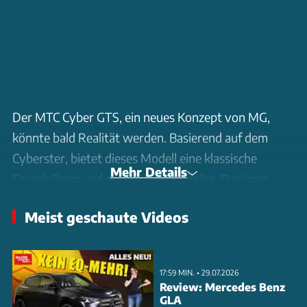
Der MTC Cyber GTS, ein neues Konzept von MG,
könnte bald Realität werden. Basierend auf dem
Cyberster, bietet dieses Modell eine klassische
Mehr Details
Coupé-Form und eine zweite Sitzreihe. Designer
Jozef Kaban, bekannt von Audi, Skoda und VW,
Meist geschaute Videos
erklärt die entspannte Form und den britischen
Charakter des Fahrzeugs. MG setzt auf Tradition und
frisches Blut, um sich in Europa zu etablieren. Die
17:59 MIN. • 29.07.2026
Marke verzichtet bewusst auf übermäßigen Chrom
Review: Mercedes Benz
GLA
und setzt auf klare Proportionen und Harmonie im