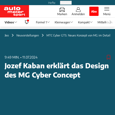
Hefte
Produkte
Abo
Marken
Anmelden
Menü
Videos
Formel 1
Kleinwagen
Kompakt
Mittelklasse
Video
Neuvorstellungen
MTC Cyber GTS: Neues Konzept von MG im Detail
9:49 MIN.
•
11.07.2024
Jozef Kaban erklärt das Design
des MG Cyber Concept