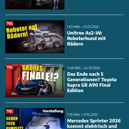
Scheinwerfer sind stets in LED ausgeführt und
bieten bestes Licht. Die AMG Line bietet zusätzliche
Features wie einen großen Stern im Kühlergrill.
1:03 MIN. • 27.07.2026
Erste Fahreindrücke sind durchweg positiv. Sehen
Unitree As2-W:
Roboterhund mit
Sie sich das Video an, um mehr zu erfahren.
Rädern
ANZEIGE
7:48 MIN. • 24.07.2026
Das Ende nach 5
Generationen? Toyota
Supra GR A90 Final
Edition
7:10 MIN. • 27.10.2025
Mercedes Sprinter 2026
kommt elektrisch und