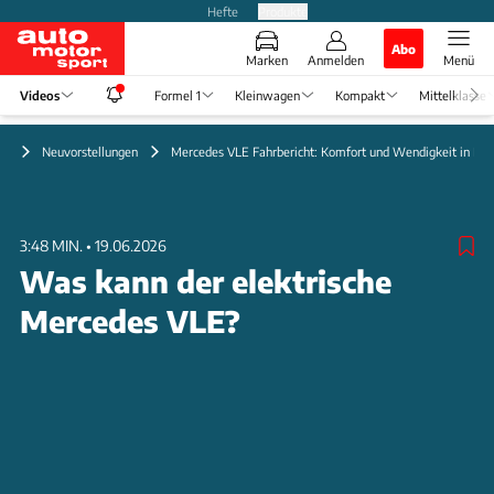
Hefte
Produkte
Abo
Marken
Anmelden
Menü
Videos
Formel 1
Kleinwagen
Kompakt
Mittelklasse
eo
Neuvorstellungen
Mercedes VLE Fahrbericht: Komfort und Wendigkeit in Bil
3:48 MIN.
•
19.06.2026
Was kann der elektrische
Mercedes VLE?