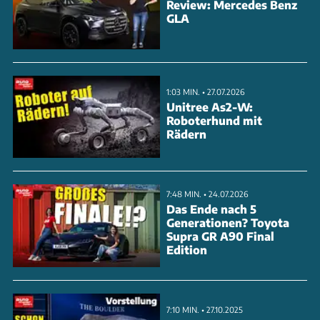
Review: Mercedes Benz
GLA
1:03 MIN. • 27.07.2026
Unitree As2-W:
Roboterhund mit
Rädern
7:48 MIN. • 24.07.2026
Das Ende nach 5
Generationen? Toyota
Supra GR A90 Final
Edition
7:10 MIN. • 27.10.2025