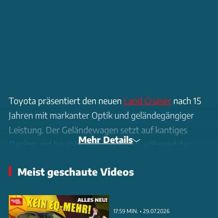
Toyota präsentiert den neuen
Land Cruiser
nach 15
Jahren mit markanter Optik und geländegängiger
Leistung. Der Geländewagen setzt auf kantiges
Mehr Details
Design und bewährte Technologie, während der
Fokus auf praktischem Nutzen im Innenraum liegt.
Meist geschaute Videos
Verschiedene Antriebsoptionen und
Ausstattungsvarianten werden angeboten, wobei
Preise und Verfügbarkeit noch bekannt gegeben
17:59 MIN. • 29.07.2026
werden müssen.