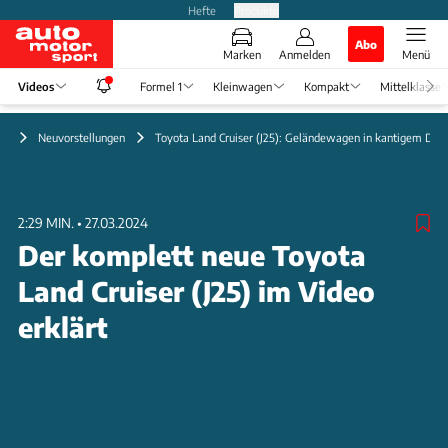
Hefte
Produkte
Abo
Marken
Anmelden
Menü
Videos
Formel 1
Kleinwagen
Kompakt
Mittelklasse
eo
Neuvorstellungen
Toyota Land Cruiser (J25): Geländewagen in kantigem Des
2:29 MIN.
•
27.03.2024
Der komplett neue Toyota
Land Cruiser (J25) im Video
erklärt