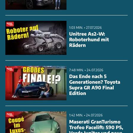
Unter der Haube finden sich verschiedene
Motorenoptionen, darunter Diesel- und
Benzinvarianten sowie Hybridmodelle. Der
1:03 MIN. • 27.07.2026
Innenraum bietet moderne Technik, jedoch ist die
Unitree As2-W:
Roboterhund mit
Kopffreiheit begrenzt. Das Fahrzeug wird ab März
Rädern
2025 erhältlich sein. Schauen Sie sich das Video an,
um alle Details zu erfahren.
7:48 MIN. • 24.07.2026
ANZEIGE
Das Ende nach 5
Generationen? Toyota
Supra GR A90 Final
Edition
1:42 MIN. • 24.07.2026
Maserati GranTurismo
Trofeo Facelift: 590 PS,
Verde Jupiter und neue