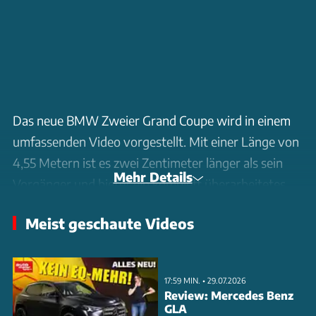
Das neue BMW Zweier Grand Coupe wird in einem
umfassenden Video vorgestellt. Mit einer Länge von
4,55 Metern ist es zwei Zentimeter länger als sein
Mehr Details
Vorgänger und bietet ein komplett überarbeitetes
Design. Besonders auffällig ist das neue Seitenteil
Meist geschaute Videos
der Karosserie mit der markentypischen Hofmeister-
Knick. Die Heckpartie wurde ebenfalls neu gestaltet
und erinnert an größere Modelle der Marke. Die
17:59 MIN. • 29.07.2026
Rückleuchten greifen das Design der Tagfahrlichter
Review: Mercedes Benz
GLA
auf und verleihen dem Fahrzeug eine elegante Note.