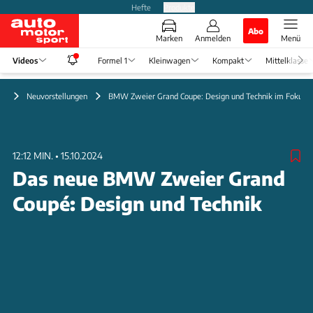
Hefte
Produkte
Abo
Marken
Anmelden
Menü
Videos
Formel 1
Kleinwagen
Kompakt
Mittelklasse
eo
Neuvorstellungen
BMW Zweier Grand Coupe: Design und Technik im Fokus
12:12 MIN.
•
15.10.2024
Das neue BMW Zweier Grand
Coupé: Design und Technik