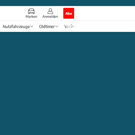
Abo
Marken
Anmelden
Nutzfahrzeuge
Oldtimer
Verkehr
Tech & Zukunft
Auto