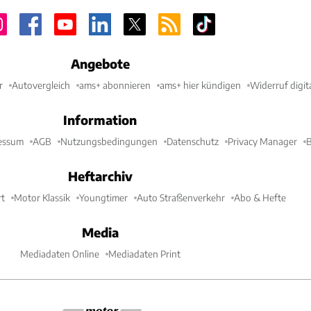
Angebote
r
Autovergleich
ams+ abonnieren
ams+ hier kündigen
Widerruf digit
Information
essum
AGB
Nutzungsbedingungen
Datenschutz
Privacy Manager
B
Heftarchiv
t
Motor Klassik
Youngtimer
Auto Straßenverkehr
Abo & Hefte
Media
Mediadaten Online
Mediadaten Print