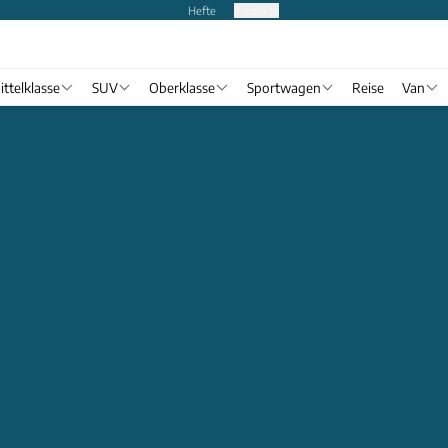
Hefte
Produkte
ittelklasse
SUV
Oberklasse
Sportwagen
Reise
Van