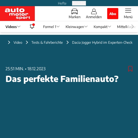
Hefte
Produkte
Abo
Marken
Anmelden
Menü
Videos
Formel 1
Kleinwagen
Kompakt
Mittelklasse
Video
Tests & Fahrberichte
Dacia Jogger Hybrid im Experten-Check
25:51 MIN.
•
18.12.2023
Das perfekte Familienauto?