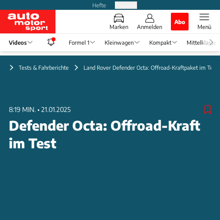
Hefte
Produkte
Abo
Marken
Anmelden
Menü
Videos
Formel 1
Kleinwagen
Kompakt
Mittelklasse
eo
Tests & Fahrberichte
Land Rover Defender Octa: Offroad-Kraftpaket im Test
8:19 MIN.
•
21.01.2025
Defender Octa: Offroad-Kraft
im Test