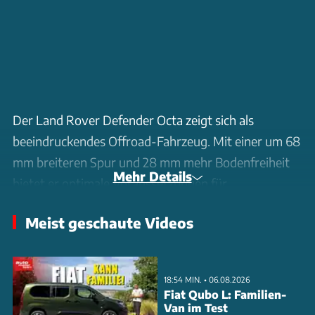
Der Land Rover Defender Octa zeigt sich als
beeindruckendes Offroad-Fahrzeug. Mit einer um 68
mm breiteren Spur und 28 mm mehr Bodenfreiheit
Mehr Details
bietet er optimale Voraussetzungen für
anspruchsvolle Geländefahrten. Der 4,4-Liter-
Meist geschaute Videos
Biturbo-Motor von BMW liefert 635 PS und 750
Newtonmeter Drehmoment, was den Koloss in nur 4
Sekunden von 0 auf 100 km/h beschleunigt. Die
18:54 MIN. • 06.08.2026
adaptiven Dämpfer und die Luftfederung sorgen für
Fiat Qubo L: Familien-
Van im Test
Stabilität und Komfort auf unwegsamem Terrain.