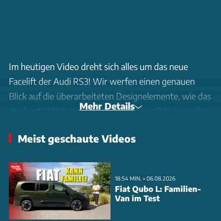
Im heutigen Video dreht sich alles um das neue
Facelift der Audi RS3! Wir werfen einen genauen
Blick auf die überarbeiteten Designelemente, wie das
Mehr Details
markante Wabengitter, die auffälligen Scheinwerfer
und Rückleuchten, und zeigen euch, was sich unter
Meist geschaute Videos
der Haube getan hat. Mit Allwetterreifen, dem
Quattro-Allradantrieb und dem innovativen Torque
Splitter bietet der neue RS3 ein Fahrgefühl, das
18:54 MIN. • 06.08.2026
sportlich und vielseitig ist – perfekt für die Straße
Fiat Qubo L: Familien-
Van im Test
und den Track! Bleibt dran, um zu erfahren, ob das
Update die RS3 wirklich auf das nächste Level hebt.