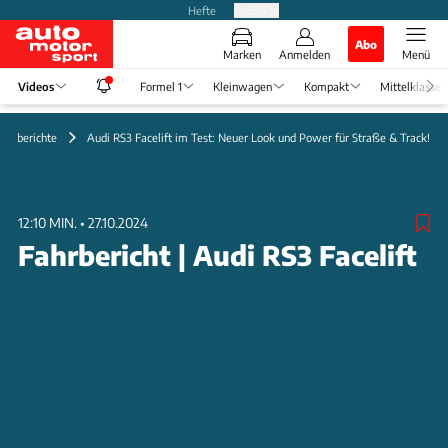
Hefte
Produkte
Abo
Marken
Anmelden
Menü
Videos
Formel 1
Kleinwagen
Kompakt
Mittelklasse
Fahrberichte
Audi RS3 Facelift im Test: Neuer Look und Power für Straße & Track!
12:10 MIN.
•
27.10.2024
Fahrbericht | Audi RS3 Facelift