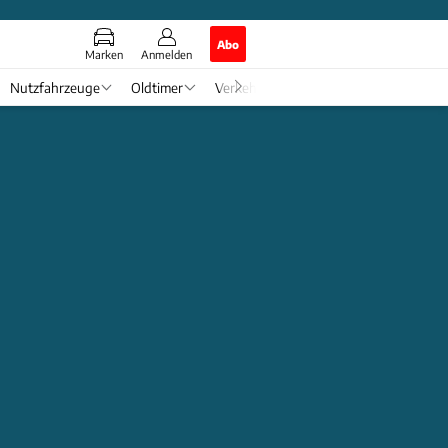
Abo
Marken
Anmelden
Nutzfahrzeuge
Oldtimer
Verkehr
Tech & Zukunft
Auto