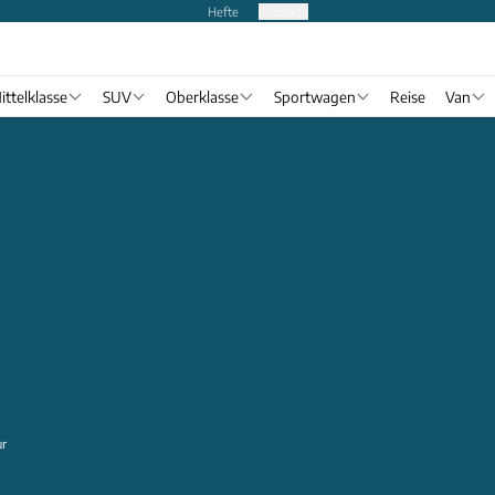
Hefte
Produkte
ittelklasse
SUV
Oberklasse
Sportwagen
Reise
Van
ur