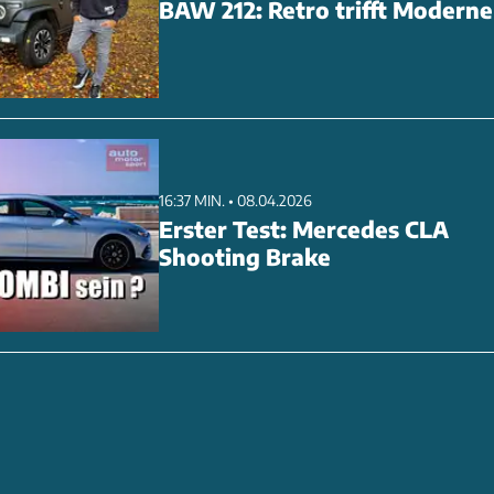
BAW 212: Retro trifft Moderne
16:37 MIN. • 08.04.2026
Erster Test: Mercedes CLA
Shooting Brake