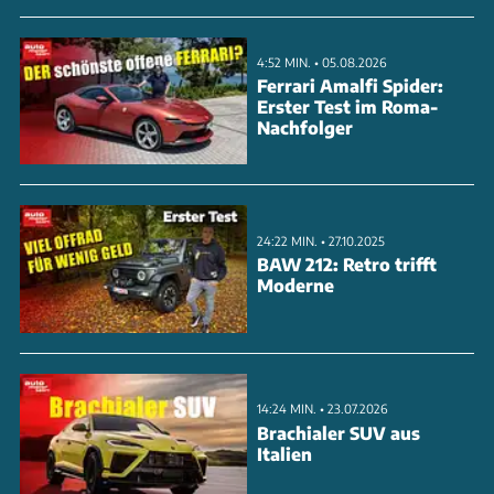
ANZEIGE
4:52 MIN. • 05.08.2026
Ferrari Amalfi Spider:
Erster Test im Roma-
Nachfolger
24:22 MIN. • 27.10.2025
BAW 212: Retro trifft
Moderne
Natürlich geben wir euch nicht nur Einblicke in die
14:24 MIN. • 23.07.2026
Technik, sondern zeigen euch auch die
Brachialer SUV aus
Fahreigenschaften des Wagens unter realistischen
Italien
Bedingungen auf den Straßen von Paris. Wenn euch