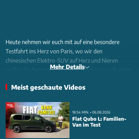
Heute nehmen wir euch mit auf eine besondere
Testfahrt ins Herz von Paris, wo wir den
chinesischen Elektro-SUV auf Herz und Nieren
Mehr Details
prüfen. In diesem Video präsentieren wir euch einen
ersten Eindruck des Aion V und seiner Features, und
Meist geschaute Videos
werfen einen Blick auf die Bedeutung dieses Modells
für den europäischen Markt. Gleichzeitig erfahrt ihr
auch Wissenswertes über GAC, einen der
18:54 MIN. • 06.08.2026
aufstrebenden Hersteller aus China, und welche
Fiat Qubo L: Familien-
Van im Test
Strategie das Unternehmen mit dem Aion V verfolgt.