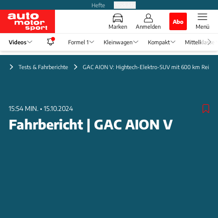
Hefte
Produkte
Abo
Marken
Anmelden
Menü
Videos
Formel 1
Kleinwagen
Kompakt
Mittelklasse
eo
Tests & Fahrberichte
GAC AION V: Hightech-Elektro-SUV mit 600 km Reichw
15:54 MIN.
•
15.10.2024
Fahrbericht | GAC AION V