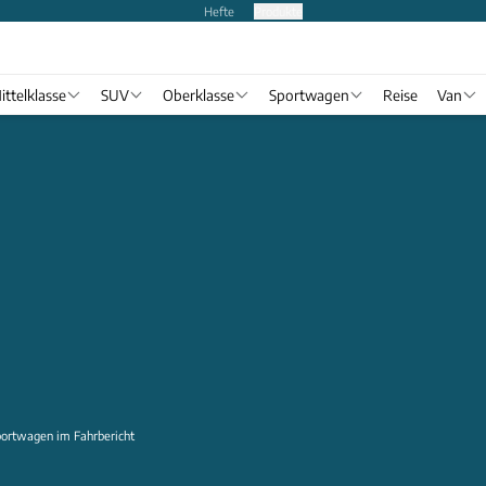
Hefte
Produkte
ittelklasse
SUV
Oberklasse
Sportwagen
Reise
Van
portwagen im Fahrbericht