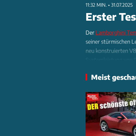
11:32 MIN.
•
31.07.2025
Erster Te
Der
Lamborghini Tem
seiner stürmischen L
neu konstruierten V8
Systemleistung von 
zeigt sich der Sportw
Meist gescha
und ein optionales L
Kilogramm und verbes
einzigartiges Fahrerl
gesteigert wird. Die
vermittelt ein Gefühl
technologisches Meis
sich das Video an, u