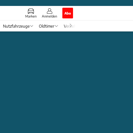
Abo
Marken
Anmelden
Nutzfahrzeuge
Oldtimer
Verkehr
Tech & Zukunft
Auto