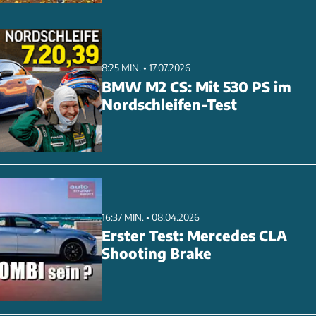
8:25 MIN. • 17.07.2026
BMW M2 CS: Mit 530 PS im
Nordschleifen-Test
16:37 MIN. • 08.04.2026
Erster Test: Mercedes CLA
Shooting Brake