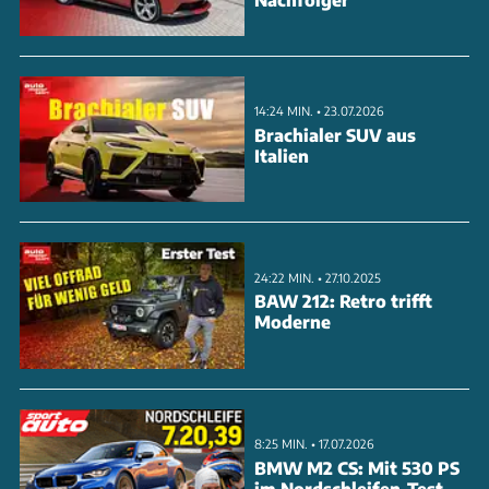
Wie gut die Upgrades funktionieren, erfahren wir
heute auf der Nürburgring-Nordschleife im sport
auto Supertest.
14:24 MIN. • 23.07.2026
Brachialer SUV aus
Italien
24:22 MIN. • 27.10.2025
BAW 212: Retro trifft
Moderne
8:25 MIN. • 17.07.2026
BMW M2 CS: Mit 530 PS
im Nordschleifen-Test