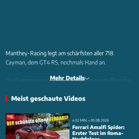
Manthey-Racing legt am schärfsten aller 718
Cayman, dem GT4 RS, nochmals Hand an.
Mehr Details
Die Quintessenz des von der werkseigenen Porsche-
Performance-Dependance Manthey entwickelten
Meist geschaute Videos
Upgrade-Kits lautet: Einen ab Werk bereits sehr
schnellen GT-Porsche nochmals speziell für die
Rennstrecke zu perfektionieren und schneller zu
4:52 MIN. • 05.08.2026
machen.
Ferrari Amalfi Spider:
Erster Test im Roma-
Nachfolger