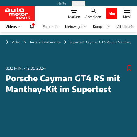
Hefte
Produkte
Abo
Marken
Anmelden
Menü
Videos
Formel 1
Kleinwagen
Kompakt
Mittelklasse
Video
Tests & Fahrberichte
Supertest: Cayman GT4 RS mit Manthey-Kit
8:32 MIN.
•
12.09.2024
Porsche Cayman GT4 RS mit
Manthey-Kit im Supertest