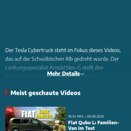
Der Tesla Cybertruck steht im Fokus dieses Videos,
das auf der Schwäbischen Alb gedreht wurde. Der
Lenkungsspezialist Arnold Nex-G stellt den
Mehr Details
futuristischen Truck vor, der mit seinem
minimalistischen Design und den scharfen Kanten
Meist geschaute Videos
auffällt. Die Lenkung des Cybertrucks ist begrenzt
und zeigt bei schnellen Manövern Verzögerungen.
Diese Besonderheit könnte die Fahrsicherheit
18:54 MIN. • 06.08.2026
beeinträchtigen. Innen überzeugt der Cybertruck mit
Fiat Qubo L: Familien-
Van im Test
praktischen Features, jedoch sind unlackierte