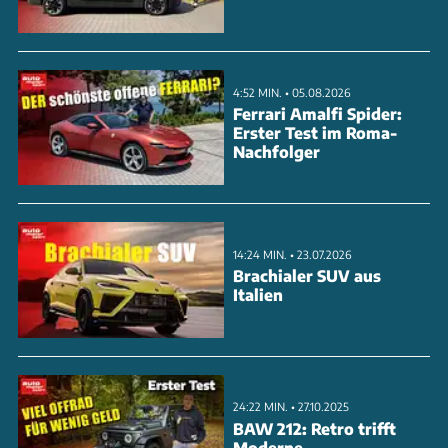
Blechteile und sichtbare Schweißpunkte zu sehen.
Die Verarbeitung der Außenhaut ist scharfkantig
und könnte Fußgänger gefährden. Trotz dieser
4:52 MIN. • 05.08.2026
Kritikpunkte bietet der Cybertruck interessante
Ferrari Amalfi Spider:
Erster Test im Roma-
Einblicke in die Zukunft der Elektromobilität. Sehen
Nachfolger
Sie sich das Video an, um mehr über die
Herausforderungen und Potenziale dieses
einzigartigen Fahrzeugs zu erfahren.
14:24 MIN. • 23.07.2026
Brachialer SUV aus
ANZEIGE
Italien
24:22 MIN. • 27.10.2025
BAW 212: Retro trifft
Moderne