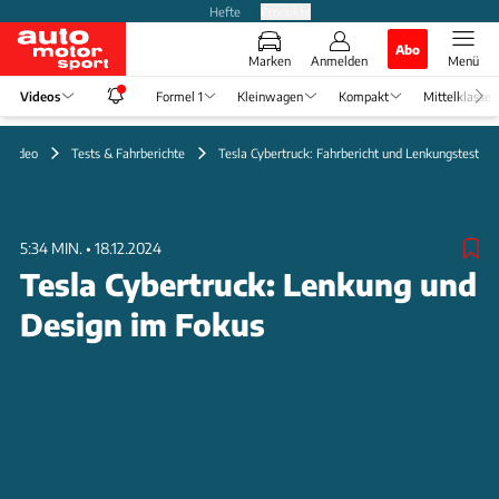
Hefte
Produkte
Abo
Marken
Anmelden
Menü
Videos
Formel 1
Kleinwagen
Kompakt
Mittelklasse
Video
Tests & Fahrberichte
Tesla Cybertruck: Fahrbericht und Lenkungstest
5:34 MIN.
•
18.12.2024
Tesla Cybertruck: Lenkung und
Design im Fokus