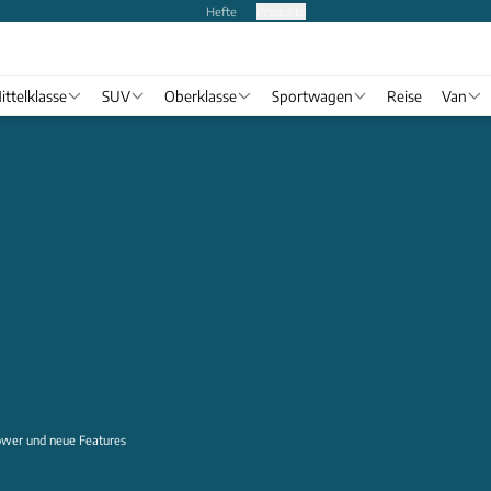
Hefte
Produkte
ittelklasse
SUV
Oberklasse
Sportwagen
Reise
Van
wer und neue Features