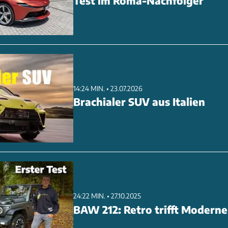
Test im Roma-Nachfolger
sehen Sie sich das Video an.
ANZEIG
14:24 MIN. • 23.07.2026
Brachialer SUV aus Italien
24:22 MIN. • 27.10.2025
BAW 212: Retro trifft Moderne