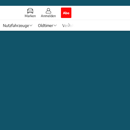
Abo
Marken
Anmelden
Nutzfahrzeuge
Oldtimer
Verkehr
Tech & Zukunft
Auto