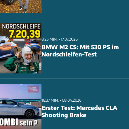
8:25 MIN. • 17.07.2026
BMW M2 CS: Mit 530 PS im
Nordschleifen-Test
16:37 MIN. • 08.04.2026
Erster Test: Mercedes CLA
Shooting Brake