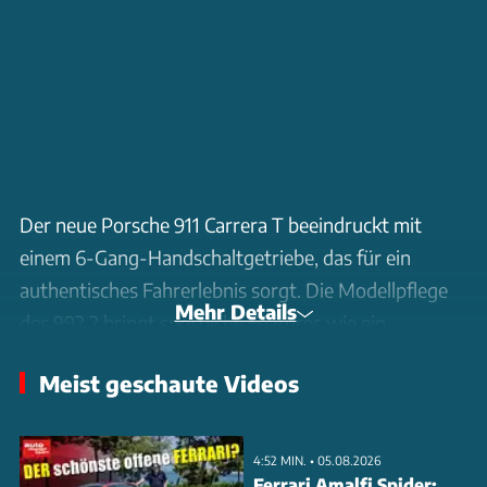
Der neue Porsche 911 Carrera T beeindruckt mit
einem 6-Gang-Handschaltgetriebe, das für ein
authentisches Fahrerlebnis sorgt. Die Modellpflege
Mehr Details
des 992.2 bringt sportliche Features wie ein
serienmäßiges Sportfahrwerk, eine
Meist geschaute Videos
Sportabgasanlage und eine Hinterachslenkung mit
sich. Diese Kombination macht den Wagen agiler und
stabiler. Der 394 PS starke Sechszylinder-Biturbo
4:52 MIN. • 05.08.2026
sorgt für ein emotionales Fahrerlebnis, das durch den
Ferrari Amalfi Spider: