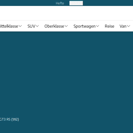
Hefte
Produkte
ittelklasse
SUV
Oberklasse
Sportwagen
Reise
Van
 GT3 RS (992)