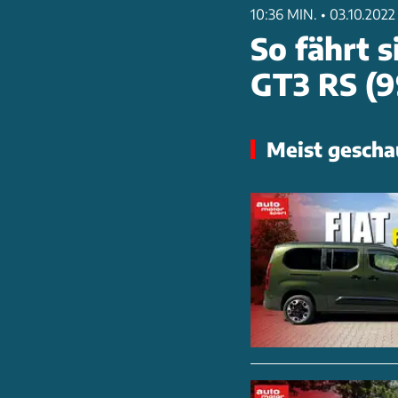
10:36 MIN.
•
03.10.2022
So fährt s
GT3 RS (9
Meist gescha