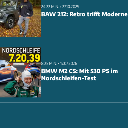
24:22 MIN. • 27.10.2025
BAW 212: Retro trifft Moderne
8:25 MIN. • 17.07.2026
BMW M2 CS: Mit 530 PS im
Nordschleifen-Test