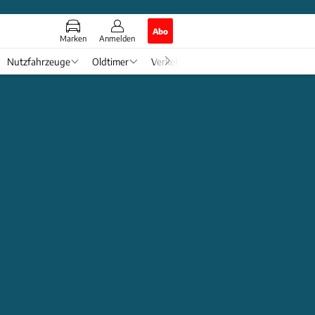
Abo
Marken
Anmelden
Nutzfahrzeuge
Oldtimer
Verkehr
Tech & Zukunft
Auto