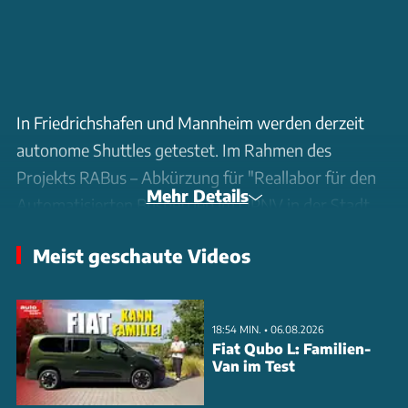
In Friedrichshafen und Mannheim werden derzeit
autonome Shuttles getestet. Im Rahmen des
Projekts RABus – Abkürzung für "Reallabor für den
Mehr Details
Automatisierten Busbetrieb im ÖPNV in der Stadt
und auf dem Land" zeigen mehrere Partner, wie
Meist geschaute Videos
autonomes Fahren den öffentlichen Nahverkehr
revolutionieren könnte. Der Technologiekonzern ZF
hat die Fahrzeuge mit modernster Technologie für
18:54 MIN. • 06.08.2026
das autonome Fahren ausgestattet. Der RABus fährt
Fiat Qubo L: Familien-
Van im Test
im regulären Straßenverkehr und nutzt über 40
Sensoren, um sicher zu navigieren. Die ZF-