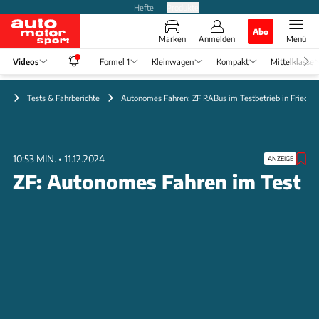
Hefte
Produkte
Abo
Marken
Anmelden
Menü
Videos
Formel 1
Kleinwagen
Kompakt
Mittelklasse
eo
Tests & Fahrberichte
Autonomes Fahren: ZF RABus im Testbetrieb in Friedric
10:53 MIN.
•
11.12.2024
ANZEIGE
ZF: Autonomes Fahren im Test