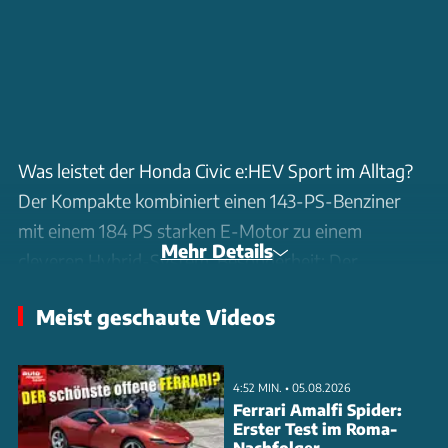
Was leistet der Honda Civic e:HEV Sport im Alltag?
Der Kompakte kombiniert einen 143-PS-Benziner
mit einem 184 PS starken E-Motor zu einem
Mehr Details
cleveren Hybrid-System. Besonderheit: Der
Verbrenner arbeitet meist als Generator und
Meist geschaute Videos
überlässt den direkten Vortrieb dem E-Motor. Die
'Linear Shift Control' simuliert dabei klassische
Schaltvorgänge für ein natürlicheres Fahrgefühl. Im
4:52 MIN. • 05.08.2026
Test ermitteln wir einen Durchschnittsverbrauch von
Ferrari Amalfi Spider:
Erster Test im Roma-
6,1 l/100 km - deutlich über der WLTP-Angabe von
Nachfolger