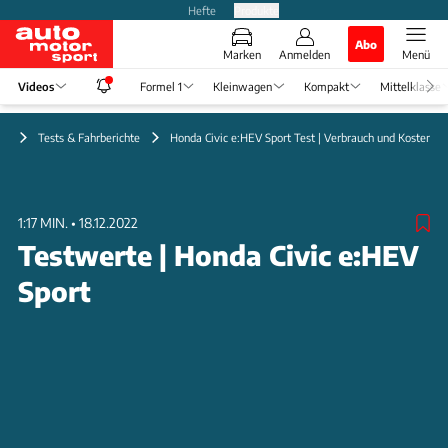
Hefte
Produkte
Abo
Marken
Anmelden
Menü
Videos
Formel 1
Kleinwagen
Kompakt
Mittelklasse
eo
Tests & Fahrberichte
Honda Civic e:HEV Sport Test | Verbrauch und Kosten im
1:17 MIN.
•
18.12.2022
Testwerte | Honda Civic e:HEV
Sport