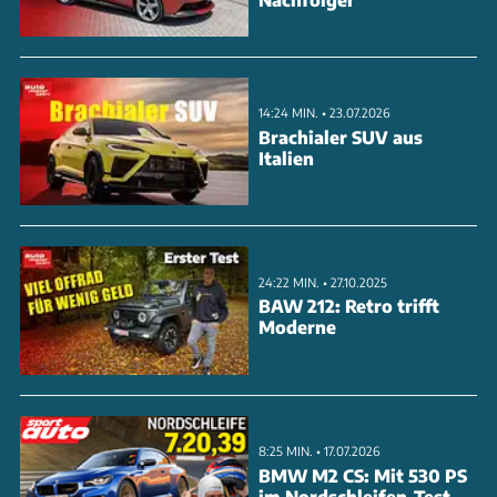
4,8 Litern. Sparsame Fahrer erreichen 4,6 l/100 km,
sportliche Fahrweise kostet bis zu 9,0 Liter. Bei den
monatlichen Unterhaltskosten schlägt sich der
14:24 MIN. • 23.07.2026
34.200 Euro teure Japaner mit 317 Euro (15.000
Brachialer SUV aus
km/Jahr) respektive 534 Euro (30.000 km/Jahr)
Italien
durchaus ordentlich.
ANZEIGE
24:22 MIN. • 27.10.2025
BAW 212: Retro trifft
Moderne
8:25 MIN. • 17.07.2026
BMW M2 CS: Mit 530 PS
im Nordschleifen-Test