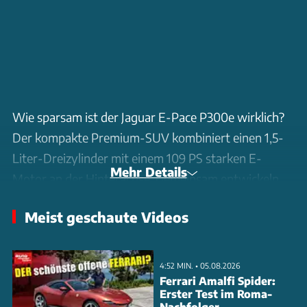
Wie sparsam ist der Jaguar E-Pace P300e wirklich?
Der kompakte Premium-SUV kombiniert einen 1,5-
Liter-Dreizylinder mit einem 109 PS starken E-
Mehr Details
Motor an der Hinterachse. Gemeinsam entwickeln
sie 309 PS Systemleistung. Im Test ermitteln wir
Meist geschaute Videos
einen Durchschnittsverbrauch von 2,5 Litern Super
und 19,5 kWh pro 100 Kilometer - deutlich mehr als
die WLTP-Angabe von 2,0 l und 15,9 kWh.
4:52 MIN. • 05.08.2026
Besonders auf der Autobahn zeigt der Plug-in-
Ferrari Amalfi Spider:
Erster Test im Roma-
Hybrid Schwächen: Ab 135 km/h arbeitet nur noch
Nachfolger