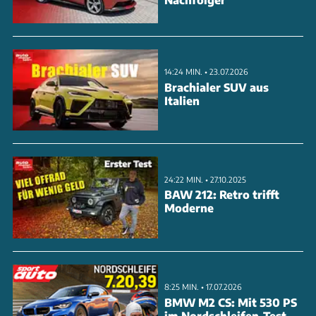
der Verbrenner. Im Sport-Modus steigt der
Verbrauch auf 11,9 l/100 km. Die monatlichen
Unterhaltskosten betragen je nach Fahrleistung
14:24 MIN. • 23.07.2026
zwischen 305 und 657 Euro. Der hohe
Brachialer SUV aus
Anschaffungspreis von 62.751 Euro und die
Italien
Premium-Positionierung stehen dabei einem wenig
kultivierten Dreizylinder gegenüber.
ANZEIGE
24:22 MIN. • 27.10.2025
BAW 212: Retro trifft
Moderne
8:25 MIN. • 17.07.2026
BMW M2 CS: Mit 530 PS
im Nordschleifen-Test