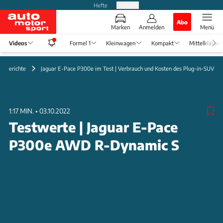
Hefte
Produkte
Abo
Marken
Anmelden
Menü
Videos
Formel 1
Kleinwagen
Kompakt
Mittelklasse
ahrberichte
Jaguar E-Pace P300e im Test | Verbrauch und Kosten des Plug-in-SUV
1:17 MIN.
•
03.10.2022
Testwerte | Jaguar E-Pace
P300e AWD R-Dynamic S