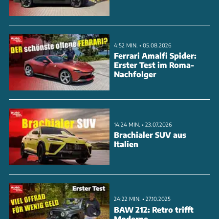
mit schnellen Schaltvorgängen, zeigt aber beim
Anfahren kleine Schwächen. Die adaptive Dämpfung
sorgt für hohen Fahrkomfort. Mit 562 Litern
4:52 MIN. • 05.08.2026
Kofferraumvolumen und umfangreicher
Ferrari Amalfi Spider:
Erster Test im Roma-
Serienausstattung inklusive Memory-Sitze
Nachfolger
überzeugt der Sportage auch im Alltag. Der
Grundpreis liegt bei 45.490 Euro für die GT-line-
Version.
14:24 MIN. • 23.07.2026
Brachialer SUV aus
ANZEIGE
Italien
24:22 MIN. • 27.10.2025
BAW 212: Retro trifft
Moderne