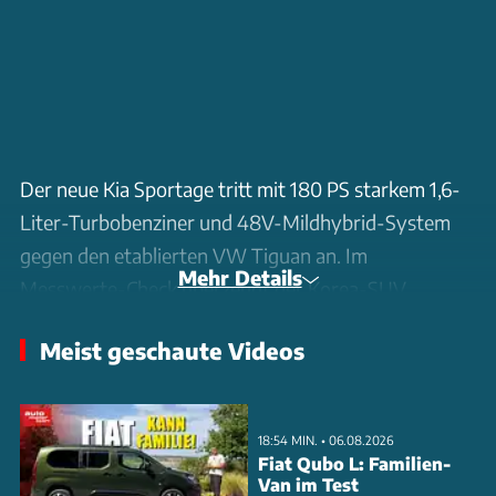
Der neue Kia Sportage tritt mit 180 PS starkem 1,6-
Liter-Turbobenziner und 48V-Mildhybrid-System
gegen den etablierten VW Tiguan an. Im
Mehr Details
Messwerte-Check überzeugt der Korea-SUV
besonders beim Verbrauch: Mit 8,4 l/100 km liegt er
Meist geschaute Videos
deutlich unter dem Tiguan (9,6 l/100 km). Auch bei
der Vollbremsung aus 100 km/h glänzt der Sportage
mit 34,9 Metern Bremsweg. Die Beschleunigung von
18:54 MIN. • 06.08.2026
0 auf 100 km/h absolviert der Allrad-SUV in 9,0
Fiat Qubo L: Familien-
Van im Test
Sekunden. Das Doppelkupplungsgetriebe überzeugt