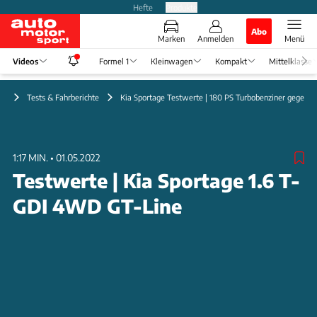
Hefte
Produkte
Abo
Marken
Anmelden
Menü
Videos
Formel 1
Kleinwagen
Kompakt
Mittelklasse
eo
Tests & Fahrberichte
Kia Sportage Testwerte | 180 PS Turbobenziner gegen 
1:17 MIN.
•
01.05.2022
Testwerte | Kia Sportage 1.6 T-
GDI 4WD GT-Line