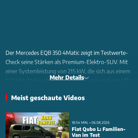
Der Mercedes EQB 350 4Matic zeigt im Testwerte-
Check seine Stärken als Premium-Elektro-SUV. Mit
einer Systemleistung von 215 kW, die sich aus einem
Mehr Details
140 kW starken Asynchronmotor vorn und einer 75
kW Permanentmagnet-Maschine hinten
Meist geschaute Videos
zusammensetzt, beschleunigt der 2,1-Tonner
souverän. Der 66,5 kWh große Lithium-Ionen-Akku
ermöglicht Reichweiten zwischen 285 und 373
18:54 MIN. • 06.08.2026
Kilometern im Test. An Schnellladesäulen lädt der
Fiat Qubo L: Familien-
Van im Test
EQB mit bis zu 100 kW. Besonders überzeugt das