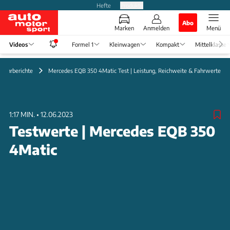
Hefte
Produkte
Abo
Marken
Anmelden
Menü
Videos
Formel 1
Kleinwagen
Kompakt
Mittelklasse
 Fahrberichte
Mercedes EQB 350 4Matic Test | Leistung, Reichweite & Fahrwerte
1:17 MIN.
•
12.06.2023
Testwerte | Mercedes EQB 350
4Matic