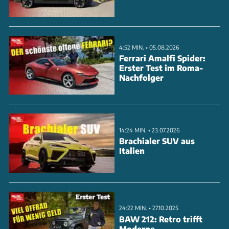
harmonische Fahrverhalten mit präziser Lenkung
und ausgewogenem Federungskomfort. Die
adaptive Rekuperation und intelligente
4:52 MIN. • 05.08.2026
Routenplanung optimieren die Effizienz. Mit einem
Ferrari Amalfi Spider:
Erster Test im Roma-
Verbrauch von 25,9 kWh/100 km im Test zeigt sich
Nachfolger
der Premium-SUV aber etwas durstiger als die
direkten Konkurrenten von Audi und BMW.
ANZEIGE
14:24 MIN. • 23.07.2026
Brachialer SUV aus
Italien
24:22 MIN. • 27.10.2025
BAW 212: Retro trifft
Moderne