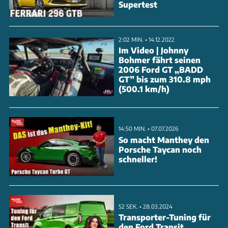
Supertest
gesprochen.
ANZEIGE
2:02 MIN. • 14.12.2022
Im Video | Johnny
Bohmer fährt seinen
2006 Ford GT „BADD
GT” bis zum 310.8 mph
(500.1 km/h)
14:50 MIN. • 07.07.2026
So macht Manthey den
Porsche Taycan noch
schneller!
52 SEK. • 28.03.2024
Transporter-Tuning für
den Ford Transit