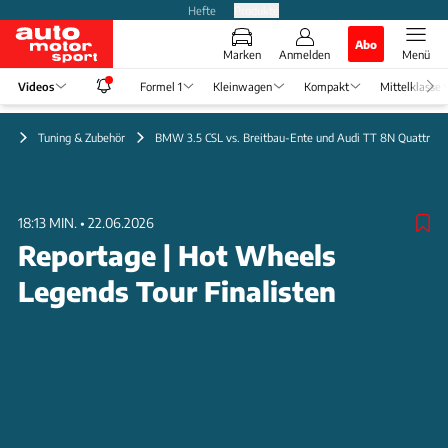
Hefte
Produkte
Abo
Marken
Anmelden
Menü
Videos
Formel 1
Kleinwagen
Kompakt
Mittelklasse
eo
Tuning & Zubehör
BMW 3.5 CSL vs. Breitbau-Ente und Audi TT 8N Quattro
18:13 MIN.
•
22.06.2026
Reportage | Hot Wheels
Legends Tour Finalisten