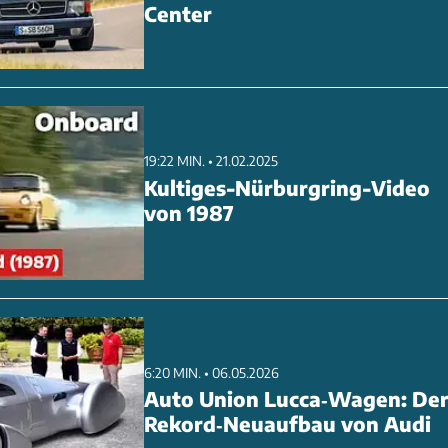
Center
19:22 MIN. • 21.02.2025
Kultiges-Nürburgring-Video
von 1987
6:20 MIN. • 06.05.2026
Auto Union Lucca‑Wagen: De
Rekord‑Neuaufbau von Audi