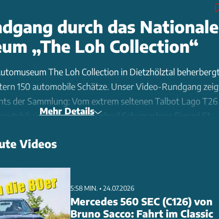
dgang durch das Nationale
um „The Loh Collection“
utomuseum The Loh Collection in Dietzhölztal beherberg
tern 150 automobile Schätze. Unser Video-Rundgang zeig
ghts der Sammlung: Vom extrem seltenen Talbot Lago T26
Mehr Details
outchik von 1948 über Michael Schumachers Ferrari F1-
s-Sieger Audi R8. Besonders beeindruckend: einer von
ute Videos
edes 300 SL Flügeltürer mit Aluminium-Karosserie. Die
nehmers Friedhelm Loh umfasst auch Rennwagen-Ikonen
und den Ferrari 412 P. Aktuell läuft die Sonderausstellung
 mit 20 Original-Rennwagen. Das Museum ist von Mittwoc
5:58 MIN. • 24.07.2026
Mercedes 560 SEC (C126) von
 der Eintritt kostet 25 Euro inklusive Sonderausstellung.
Bruno Sacco: Fahrt im Classic