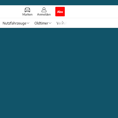
Abo
Marken
Anmelden
Nutzfahrzeuge
Oldtimer
Verkehr
Tech & Zukunft
Auto