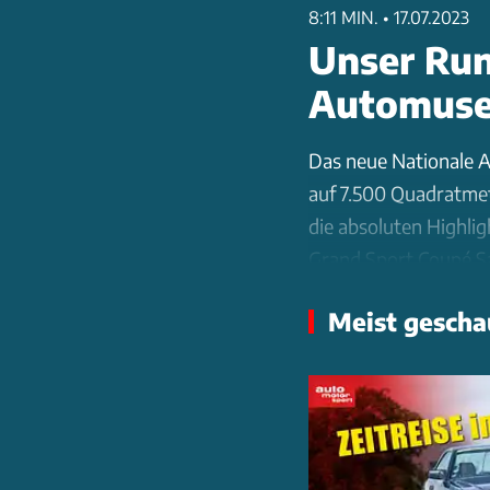
8:11 MIN.
•
17.07.2023
Unser Run
Automuse
Das neue Nationale A
auf 7.500 Quadratme
die absoluten Highli
Grand Sport Coupé Sa
2000 bis zum Le-Man
Meist gescha
nur 29 gebauten Merc
Sammlung des Unter
wie den Porsche 917K 
'100 Jahre Le Mans'
bis Sonntag geöffnet,