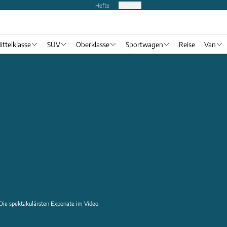
Hefte
Produkte
ittelklasse
SUV
Oberklasse
Sportwagen
Reise
Van
Die spektakulärsten Exponate im Video