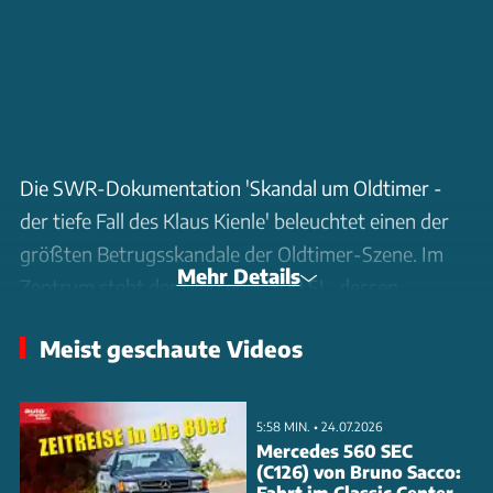
Die SWR-Dokumentation 'Skandal um Oldtimer -
der tiefe Fall des Klaus Kienle' beleuchtet einen der
größten Betrugsskandale der Oldtimer-Szene. Im
Mehr Details
Zentrum steht der Mercedes 300 SL, dessen
Exemplare für Millionenbeträge gehandelt werden.
Meist geschaute Videos
Klaus Kienle, ehemaliger Chef des insolventen
Restaurationsbetriebs, nimmt erstmals öffentlich
Stellung zu den Vorwürfen gefälschter
5:58 MIN. • 24.07.2026
Fahrgestellnummern. Der Film dokumentiert die
Mercedes 560 SEC
(C126) von Bruno Sacco:
Methoden der mutmaßlichen Täuschungen und lässt
Fahrt im Classic Center