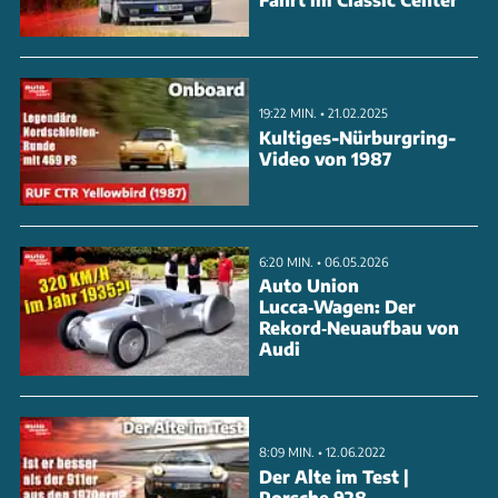
Betrogene zu Wort kommen. Besonders brisant:
Während der Recherchen taucht der Fall des
ehemaligen Rennfahrers Gunter Thiel auf, dessen
19:22 MIN. • 21.02.2025
restaurierter 300 SL laut Gutachten manipulierte
Kultiges-Nürburgring-
Nummern aufweist. Die Dokumentation zeigt auch
Video von 1987
die aktuelle Untersuchung eines 300 SL Roadsters
von 1957 mit erschütternden Ergebnissen. Zu sehen
am 15
6:20 MIN. • 06.05.2026
Auto Union
Lucca‑Wagen: Der
ANZEIGE
Rekord‑Neuaufbau von
Audi
8:09 MIN. • 12.06.2022
Der Alte im Test |
Porsche 928