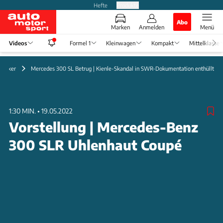
Hefte
Produkte
Abo
Marken
Anmelden
Menü
Videos
Formel 1
Kleinwagen
Kompakt
Mittelklasse
assiker
Mercedes 300 SL Betrug | Kienle-Skandal in SWR-Dokumentation enthüllt
1:30 MIN.
•
19.05.2022
Vorstellung | Mercedes-Benz
300 SLR Uhlenhaut Coupé