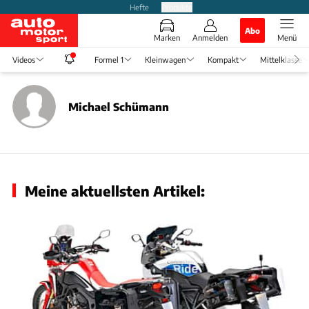
Hefte
Produkte
Abo
Marken
Anmelden
Menü
Videos
Formel 1
Kleinwagen
Kompakt
Mittelklasse
Michael Schümann
Meine aktuellsten Artikel: