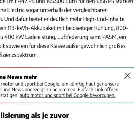
dell mit 442 PS und 165.500 Euro für den 1.156 PS starken
ne Electric sogar unterhalb der vergleichbaren
. Und dafür bietet er deutlich mehr High-End-Inhalte
 ein 113-kWh-Akkupaket mit beidseitiger Kühlung, 800-
 zu 400 kW Ladeleistung, Luftfederung samt PASM, ein
it sowie ein für diese Klasse außergewöhnlich großes
fizienzspektrum.
ine News mehr
o motor und sport bei Google, um künftig häufiger unsere
te und News angezeigt zu bekommen. Einfach Link öffnen
stätigen:
auto motor und sport bei Google bevorzugen.
isierung als je zuvor