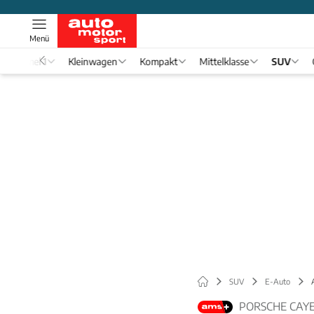
Menü
Formel 1
Kleinwagen
Kompakt
Mittelklasse
SUV
SUV
E-Auto
PORSCHE CAYE