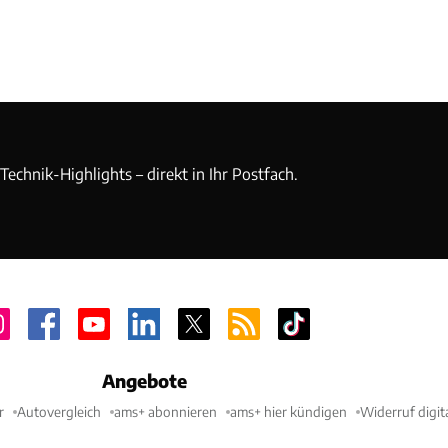
echnik-Highlights – direkt in Ihr Postfach.
Angebote
r
Autovergleich
ams+ abonnieren
ams+ hier kündigen
Widerruf digit