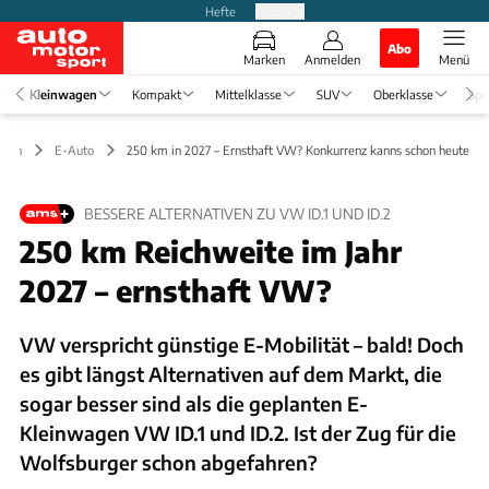
Hefte
Produkte
Abo
Marken
Anmelden
Menü
Kleinwagen
Kompakt
Mittelklasse
SUV
Oberklasse
Spo
agen
E-Auto
250 km in 2027 – Ernsthaft VW? Konkurrenz kanns schon heute
BESSERE ALTERNATIVEN ZU VW ID.1 UND ID.2
250 km Reichweite im Jahr
2027 – ernsthaft VW?
VW verspricht günstige E-Mobilität – bald! Doch
es gibt längst Alternativen auf dem Markt, die
sogar besser sind als die geplanten E-
Kleinwagen VW ID.1 und ID.2. Ist der Zug für die
Wolfsburger schon abgefahren?