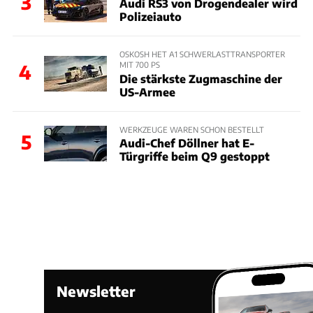
3
Audi RS3 von Drogendealer wird
Polizeiauto
OSKOSH HET A1 SCHWERLASTTRANSPORTER
MIT 700 PS
4
Die stärkste Zugmaschine der
US-Armee
WERKZEUGE WAREN SCHON BESTELLT
5
Audi-Chef Döllner hat E-
Türgriffe beim Q9 gestoppt
Newsletter