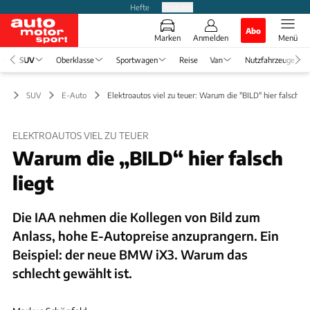
Hefte
Produkte
Abo
Marken
Anmelden
Menü
SUV
Oberklasse
Sportwagen
Reise
Van
Nutzfahrzeuge
SUV
E-Auto
Elektroautos viel zu teuer: Warum die "BILD" hier falsch lie
ELEKTROAUTOS VIEL ZU TEUER
Warum die „BILD“ hier falsch
liegt
Die IAA nehmen die Kollegen von Bild zum
Anlass, hohe E-Autopreise anzuprangern. Ein
Beispiel: der neue BMW iX3. Warum das
schlecht gewählt ist.