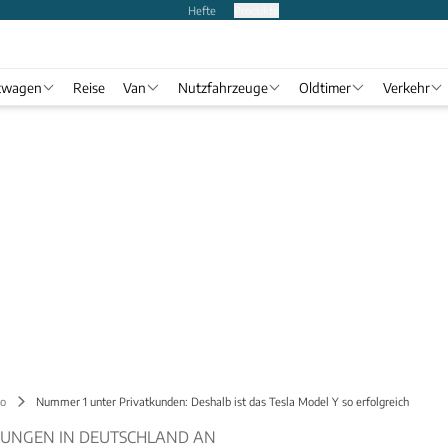
Hefte
Produkte
twagen
Reise
Van
Nutzfahrzeuge
Oldtimer
Verkehr
o
Nummer 1 unter Privatkunden: Deshalb ist das Tesla Model Y so erfolgreich
SUNGEN IN DEUTSCHLAND AN