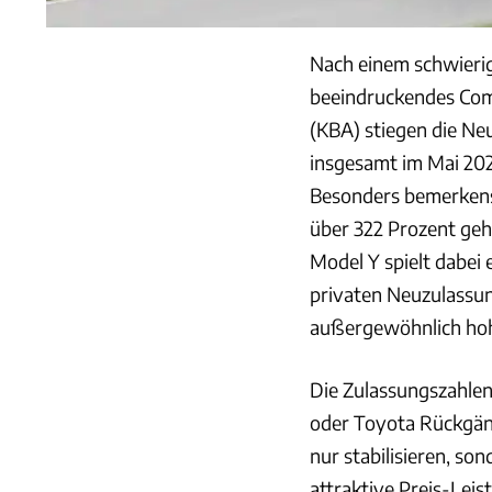
Nach einem schwierig
beeindruckendes Com
(KBA) stiegen die Ne
insgesamt im Mai 20
Besonders bemerkensw
über 322 Prozent geh
Model Y spielt dabei e
privaten Neuzulassun
außergewöhnlich hoh
Die Zulassungszahlen
oder Toyota Rückgäng
nur stabilisieren, son
attraktive Preis-Leis