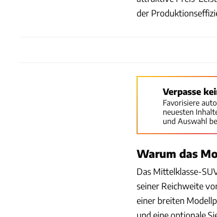
der Produktionseffiz
Verpasse ke
Favorisiere aut
neuesten Inhal
und Auswahl be
Warum das Mode
Das Mittelklasse-SUV
seiner Reichweite von
einer breiten Modellp
und eine optionale Si