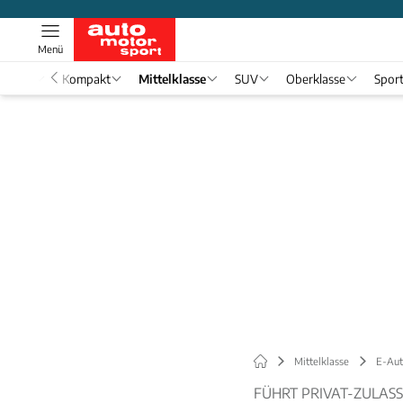
Menü
nwagen
Kompakt
Mittelklasse
SUV
Oberklasse
Spor
Mittelklasse
E-Aut
FÜHRT PRIVAT-ZULAS