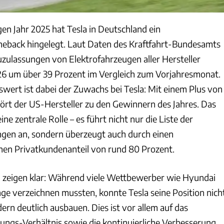
en Jahr 2025 hat Tesla in Deutschland ein
eback hingelegt. Laut Daten des Kraftfahrt-Bundesamts
uzulassungen von Elektrofahrzeugen aller Hersteller
26 um über 39 Prozent im Vergleich zum Vorjahresmonat.
ert ist dabei der Zuwachs bei Tesla: Mit einem Plus von
ört der US-Hersteller zu den Gewinnern des Jahres. Das
ine zentrale Rolle – es führt nicht nur die Liste der
gen an, sondern überzeugt auch durch einen
en Privatkundenanteil von rund 80 Prozent.
 zeigen klar: Während viele Wettbewerber wie Hyundai
e verzeichnen mussten, konnte Tesla seine Position nich
dern deutlich ausbauen. Dies ist vor allem auf das
tungs-Verhältnis sowie die kontinuierliche Verbesserung