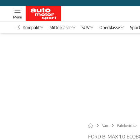
Menü
nwagen
Kompakt
Mittelklasse
SUV
Oberklasse
Spor
Van
Fahrberichte
FORD B-MAX 1.0 ECOB