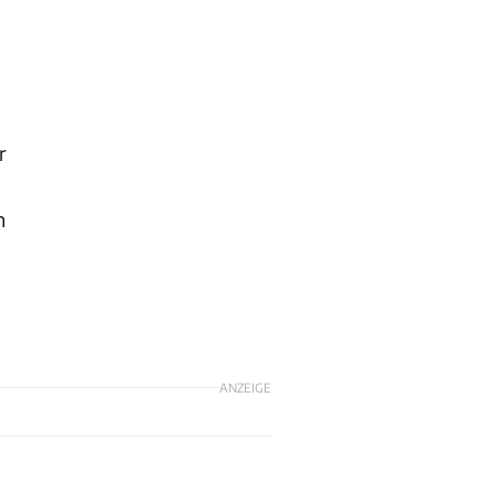
r
n
ANZEIGE