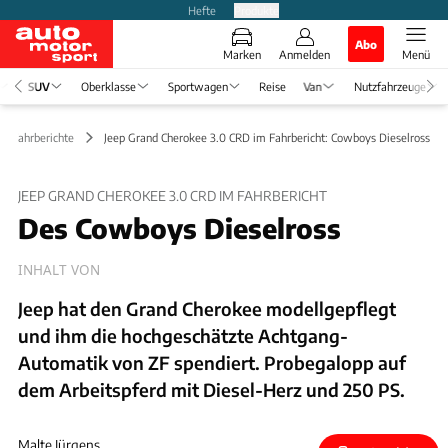
Hefte
Produkte
Abo
Marken
Anmelden
Menü
SUV
Oberklasse
Sportwagen
Reise
Van
Nutzfahrzeuge
Fahrberichte
Jeep Grand Cherokee 3.0 CRD im Fahrbericht: Cowboys Dieselross
JEEP GRAND CHEROKEE 3.0 CRD IM FAHRBERICHT
Des Cowboys Dieselross
INHALT VON
Jeep hat den Grand Cherokee modellgepflegt
und ihm die hochgeschätzte Achtgang-
Automatik von ZF spendiert. Probegalopp auf
dem Arbeitspferd mit Diesel-Herz und 250 PS.
Malte Jürgens