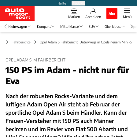
Hefte
Produkte
Abo
Marken
Anmelden
Menü
Kleinwagen
Kompakt
Mittelklasse
SUV
Oberklasse
Spo
en
Fahrberichte
Opel Adam S Fahrbericht: Unterwegs in Opels neuem Mini-Spor
OPEL ADAM S IM FAHRBERICHT
150 PS im Adam - nicht nur für
Eva
Nach der robusten Rocks-Variante und dem
luftigen Adam Open Air steht ab Februar der
sportliche Opel Adam S beim Händler. Kann der
Frauen-Versteher mit 150 PS auch Männer
becircen und im Revier von Fiat 500 Abarth und