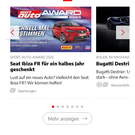
SPORT-AUTO-AWARD 2026
BOLIDE IM MASSANZUG
Seat Ibiza FR für ein halbes Jahr
Bugatti Destrier
geschenkt
Bugatti Destrier: 1,0
stark – ohne Aero-An
Lust auf ein neues Auto? Vielleicht den Seat
Ibiza FR? Wir können helfen!
Neuvorstellung
Sportwagen
Mehr anzeigen