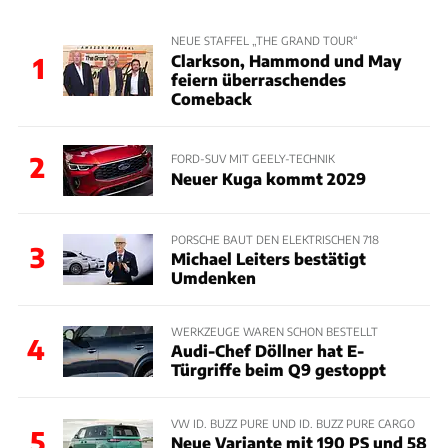
NEUE STAFFEL „THE GRAND TOUR“
Clarkson, Hammond und May
1
feiern überraschendes
Comeback
2
FORD-SUV MIT GEELY-TECHNIK
Neuer Kuga kommt 2029
PORSCHE BAUT DEN ELEKTRISCHEN 718
3
Michael Leiters bestätigt
Umdenken
WERKZEUGE WAREN SCHON BESTELLT
4
Audi-Chef Döllner hat E-
Türgriffe beim Q9 gestoppt
VW ID. BUZZ PURE UND ID. BUZZ PURE CARGO
5
Neue Variante mit 190 PS und 58