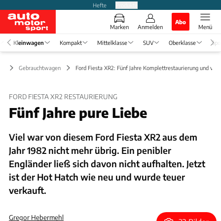
Hefte
Produkte
Abo
Marken
Anmelden
Menü
Kleinwagen
Kompakt
Mittelklasse
SUV
Oberklasse
Spo
en
Gebrauchtwagen
Ford Fiesta XR2: Fünf Jahre Komplettrestaurierung und verk
FORD FIESTA XR2 RESTAURIERUNG
Fünf Jahre pure Liebe
Viel war von diesem Ford Fiesta XR2 aus dem
Jahr 1982 nicht mehr übrig. Ein penibler
Engländer ließ sich davon nicht aufhalten. Jetzt
ist der Hot Hatch wie neu und wurde teuer
verkauft.
Gregor Hebermehl