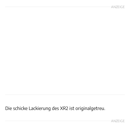
ANZEIGE
H&H Classics
Die schicke Lackierung des XR2 ist originalgetreu.
ANZEIGE