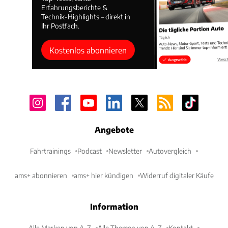
Erfahrungsberichte &
Technik-Highlights – direkt in
Ihr Postfach.
Kostenlos abonnieren
Angebote
Fahrtrainings
Podcast
Newsletter
Autovergleich
ams+ abonnieren
ams+ hier kündigen
Widerruf digitaler Käufe
Information
Alle Marken von A-Z
Alle Themen von A-Z
Kontakt