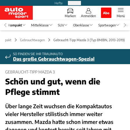
Hefte
Produkte
Abo
Marken
Anmelden
Menü
Kompakt
Mittelklasse
SUV
Oberklasse
Sportwagen
Rei
Kompakt
Gebrauchtwagen
Gebraucht-Tipp Mazda 3 (Typ BM/BN, 2013-2019)
SO FINDEN SIE IHR TRAUMAUTO
Das große Gebrauchtwagen-Spezial
GEBRAUCHT-TIPP MAZDA 3
Schön und gut, wenn die
Pflege stimmt
Über lange Zeit wuchsen die Kompaktautos
vieler Hersteller stilistisch immer weiter
zusammen. Mazda hatte schon immer etwas
dagegen und kontert bereits seit Jahren mit