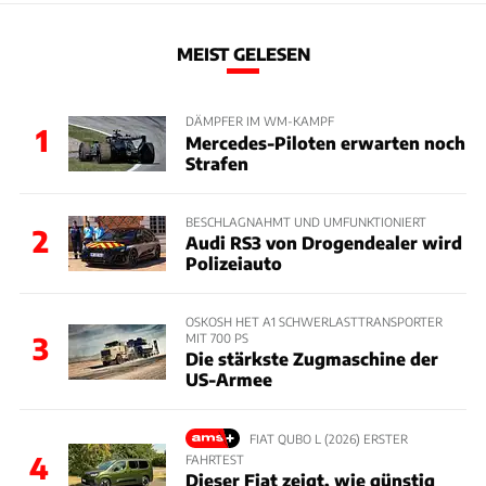
MEIST GELESEN
DÄMPFER IM WM-KAMPF
1
Mercedes-Piloten erwarten noch
Strafen
BESCHLAGNAHMT UND UMFUNKTIONIERT
2
Audi RS3 von Drogendealer wird
Polizeiauto
OSKOSH HET A1 SCHWERLASTTRANSPORTER
MIT 700 PS
3
Die stärkste Zugmaschine der
US-Armee
FIAT QUBO L (2026) ERSTER
4
FAHRTEST
Dieser Fiat zeigt, wie günstig