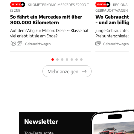
KILOMETERKÖNIG MERCEDES E200D T
REGIONALE 
(S 213)
GEBRAUCHTWAGEN
So fährt ein Mercedes mit über
Wo Gebrauchte 
800.000 Kilometern
- und am billigs
Auf dem Weg zur Million: Diese E-Klasse hat
Junge Gebrauchte zei
viel erlebt. Ist sie am Ende?
Preisunterschiede zw
Gebrauchtwagen
Gebrauchtwagen
Mehr anzeigen
Newsletter
Top-Tests, echte