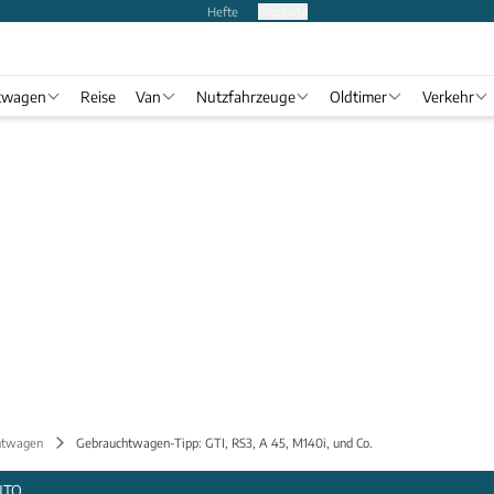
Hefte
Produkte
twagen
Reise
Van
Nutzfahrzeuge
Oldtimer
Verkehr
htwagen
Gebrauchtwagen-Tipp: GTI, RS3, A 45, M140i, und Co.
UTO