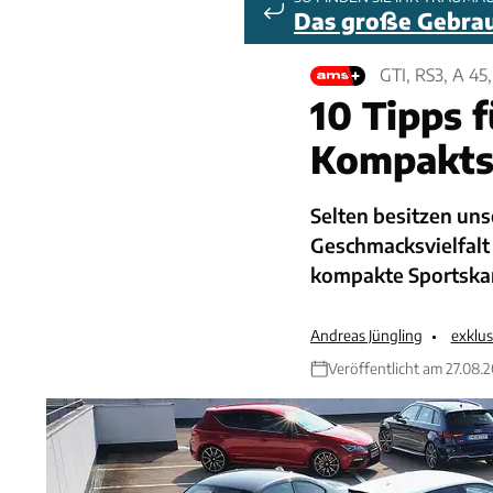
Das große Gebra
GTI, RS3, A 
10 Tipps 
Kompakts
Selten besitzen un
Geschmacksvielfalt 
kompakte Sportska
Andreas Jüngling
exklu
Veröffentlicht am 27.08.