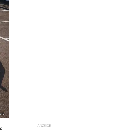
ert
ANZEIGE
z