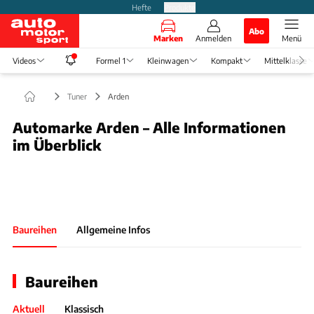
Hefte
Produkte
Abo
Marken
Anmelden
Menü
Videos
Formel 1
Kleinwagen
Kompakt
Mittelklasse
Tuner
Arden
Automarke Arden – Alle Informationen
im Überblick
Slide 1 von 1: Bild - Bild 1
Baureihen
Allgemeine Infos
Baureihen
Aktuell
Klassisch