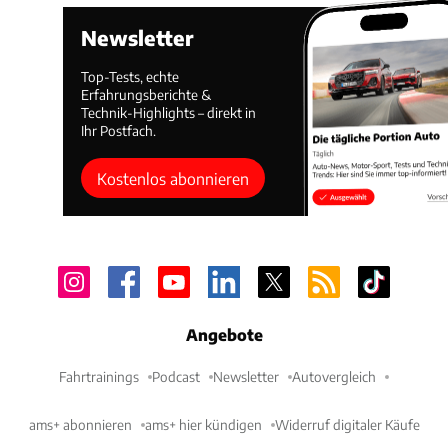
Newsletter
Top-Tests, echte
Erfahrungsberichte &
Technik-Highlights – direkt in
Ihr Postfach.
Kostenlos abonnieren
Angebote
Fahrtrainings
Podcast
Newsletter
Autovergleich
ams+ abonnieren
ams+ hier kündigen
Widerruf digitaler Käufe