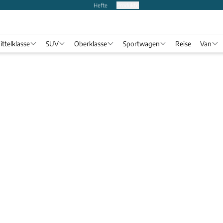
Hefte
Produkte
ittelklasse
SUV
Oberklasse
Sportwagen
Reise
Van