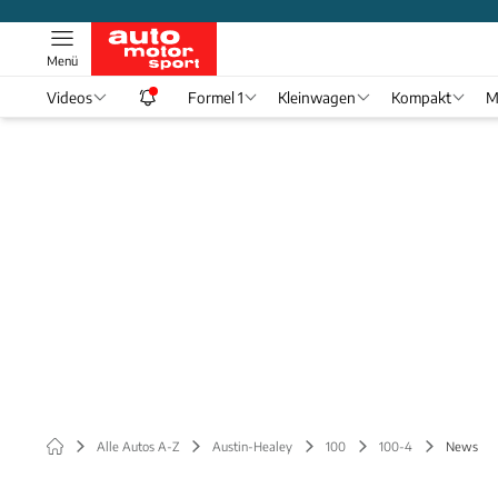
Menü
Videos
Formel 1
Kleinwagen
Kompakt
M
Alle Autos A-Z
Austin-Healey
100
100-4
News