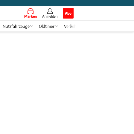
Abo
Marken
Anmelden
Nutzfahrzeuge
Oldtimer
Verkehr
Tech & Zukunft
Auto