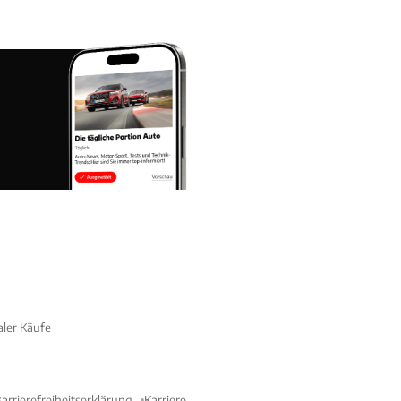
aler Käufe
arrierefreiheitserklärung
Karriere