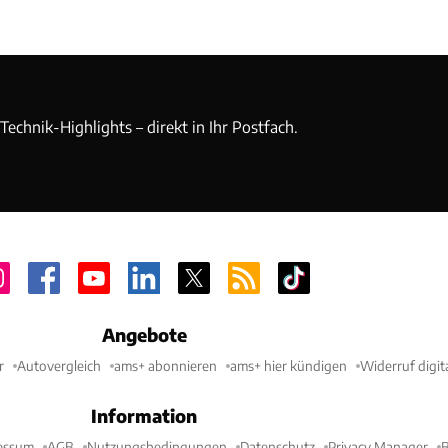
echnik-Highlights – direkt in Ihr Postfach.
Angebote
r
Autovergleich
ams+ abonnieren
ams+ hier kündigen
Widerruf digit
Information
essum
AGB
Nutzungsbedingungen
Datenschutz
Privacy Manager
B