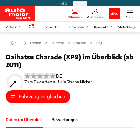
Hefte
Produkte
Abo
Marken
Anmelden
Menü
Videos
Formel 1
Kleinwagen
Kompakt
Mittelklasse
Exoten
Daihatsu
Charade
XP9
Daihatsu Charade (XP9) im Überblick (ab
2011)
0,0
Zum Bewerten auf die Sterne klicken
Fahrzeug vergleichen
Daten im Überblick
Bewertungen