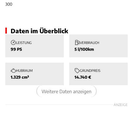
Slide 1 von 1: Bild - 300
300
Daten im Überblick
LEISTUNG
VERBRAUCH
99 PS
5 l/100km
HUBRAUM
GRUNDPREIS
1.329 cm³
14.740 €
Weitere Daten anzeigen
ANZEIGE